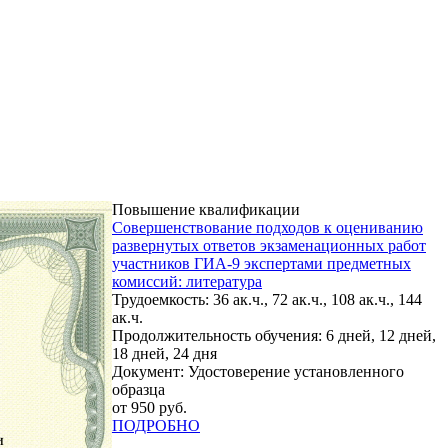
Повышение квалификации
Совершенствование подходов к оцениванию
развернутых ответов экзаменационных работ
участников ГИА-9 экспертами предметных
комиссий: литература
Трудоемкость: 36 ак.ч., 72 ак.ч., 108 ак.ч., 144
ак.ч.
Продолжительность обучения: 6 дней, 12 дней,
18 дней, 24 дня
Документ: Удостоверение установленного
образца
от 950 руб.
ПОДРОБНО