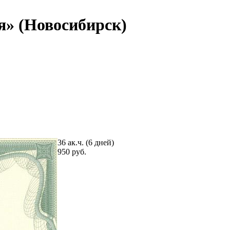
я» (Новосибирск)
36 ак.ч. (6 дней)
950 руб.