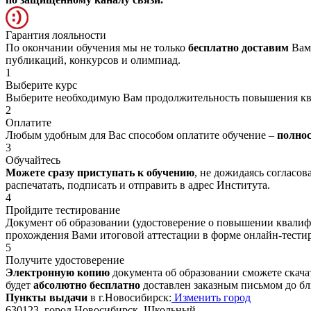
Гарантия лояльности
По окончании обучения мы не только
бесплатно доставим
Вам 
публикаций, конкурсов и олимпиад.
1
Выберите курс
Выберите необходимую Вам продолжительность повышения к
2
Оплатите
Любым удобным для Вас способом оплатите обучение –
полно
3
Обучайтесь
Можете сразу приступать к обучению
, не дожидаясь согласо
распечатать, подписать и отправить в адрес Института.
4
Пройдите тестирование
Документ об образовании (удостоверение о повышении квалиф
прохождения Вами итоговой аттестации в форме онлайн-тести
5
Получите удостоверение
Электронную копию
документа об образовании сможете скача
будет
абсолютно бесплатно
доставлен заказным письмом до б
Пункты выдачи
в г.Новосибирск:
Изменить город
630123, город Новосибирск, Школьный