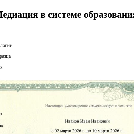
диация в системе образовани
ологий
разца
ия