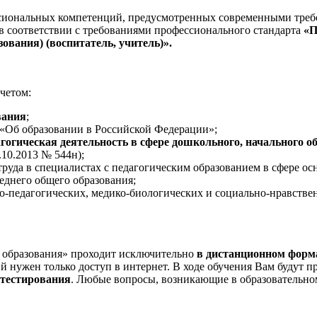
ссиональных компетенций, предусмотренных современными треб
в соответствии с требованиями профессионального стандарта
«П
зования) (воспитатель, учитель)».
четом:
вания
;
 «Об образовании в Российской Федерации»;
агогическая деятельность в сфере дошкольного, начального о
10.2013 № 544н);
руда в специалистах с педагогическим образованием в сфере ос
еднего общего образования;
о-педагогических, медико-биологических и социально-нравствен
 образования» проходит исключительно
в дистанционном форм
ий нужен только доступ в интернет. В ходе обучения Вам будут 
-тестирования
. Любые вопросы, возникающие в образовательном