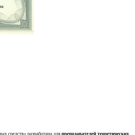
ых средств» разработана для
преподавателей теоретических