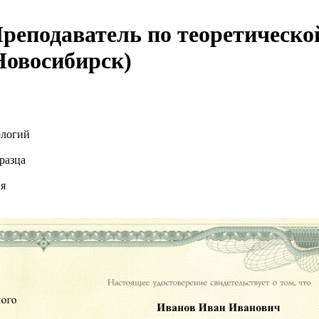
подаватель по теоретической
Новосибирск)
ологий
разца
ия